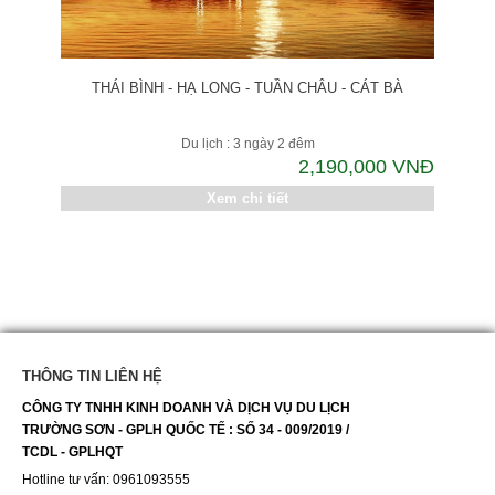
THÁI BÌNH - HẠ LONG - TUẦN CHÂU - CÁT BÀ
Du lịch : 3 ngày 2 đêm
2,190,000 VNĐ
Xem chi tiết
THÔNG TIN LIÊN HỆ
CÔNG TY TNHH KINH DOANH VÀ DỊCH VỤ DU LỊCH
TRƯỜNG SƠN - GPLH QUỐC TẾ : SỐ 34 - 009/2019 /
TCDL - GPLHQT
Hotline tư vấn: 0961093555