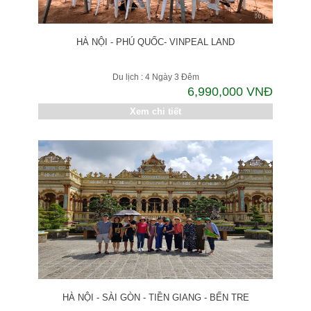
HÀ NỘI - PHÚ QUỐC- VINPEAL LAND
Du lịch : 4 Ngày 3 Đêm
6,990,000 VNĐ
Xem chi tiết
HÀ NỘI - SÀI GÒN - TIỀN GIANG - BẾN TRE