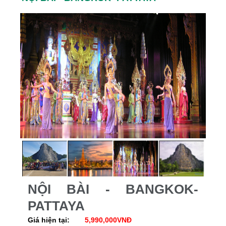
NỘI BÀI - BANGKOK-
PATTAYA
Giá hiện tại:
5,990,000VNĐ