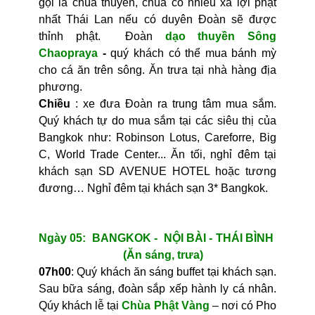
gọi là chùa thuyền, chùa có nhiều xá lợi phật
nhất Thái Lan nếu có duyên Đoàn sẽ được
thỉnh phật. Đoàn
dạo thuyền Sông
Chaopraya
-
quý khách có thể mua bánh mỳ
cho cá ăn trên sông. Ăn trưa tại nhà hàng địa
phương.
Chiều
: xe đưa Đoàn ra trung tâm mua sắm.
Quý khách tự do mua sắm tại các siêu thị của
Bangkok như: Robinson Lotus, Careforre, Big
C, World Trade Center... Ăn tối, nghỉ đêm tại
khách sạn SD AVENUE HOTEL hoặc tương
đương… Nghỉ đêm tại khách sạn 3* Bangkok.
Ngày 05: BANGKOK - NỘI BÀI - THÁI BÌNH
(Ăn sáng, trưa
)
07h00
: Quý khách ăn sáng buffet tại khách sạn.
Sau bữa sáng, đoàn sắp xếp hành ly‎ cá nhân.
Qúy khách lễ tại
Chùa Phật Vàng
– nơi có Pho