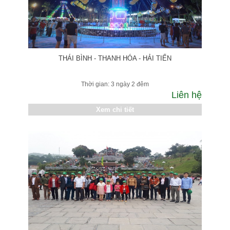
THÁI BÌNH - THANH HÓA - HẢI TIẾN
Thời gian: 3 ngày 2 đêm
Liên hệ
Xem chi tiết