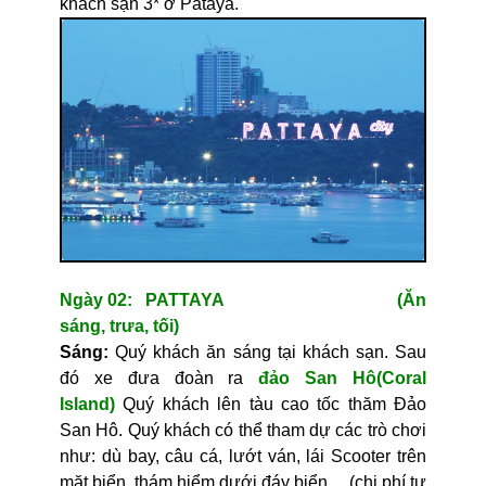
khách sạn 3* ở Pataya.
Ngày 02: PATTAY
A (Ăn
sáng, trưa, tối)
Sáng:
Quý khách ăn sáng tại khách sạn. Sau
đó xe đưa đoàn ra
đảo San Hô(Coral
Island)
Quý khách lên tàu cao tốc thăm Đảo
San Hô. Quý khách có thể tham dự các trò chơi
như: dù bay, câu cá, lướt ván, lái Scooter trên
mặt biển, thám hiểm dưới đáy biển… (chi phí tự