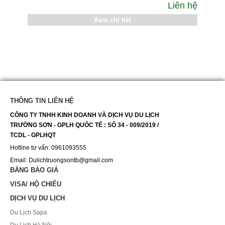
Liên hệ
Xem chi tiết
THÔNG TIN LIÊN HỆ
CÔNG TY TNHH KINH DOANH VÀ DỊCH VỤ DU LỊCH
TRƯỜNG SƠN - GPLH QUỐC TẾ : SỐ 34 - 009/2019 /
TCDL - GPLHQT
Hotline tư vấn: 0961093555
Email: Dulichtruongsontb@gmail.com
BẢNG BÁO GIÁ
VISA/ HỘ CHIẾU
DỊCH VỤ DU LỊCH
Du Lịch Sapa