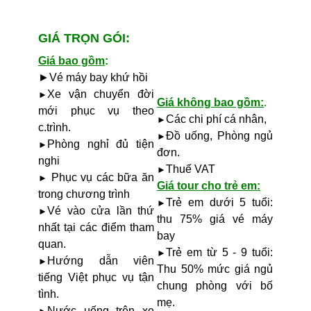
GIÁ TRỌN GÓI:
Giá bao gồm
:
►Vé máy bay khứ hồi
Xe vận chuyển đời
►
Giá không bao gồm:
.
mới phục vụ theo
Các c
hi phí cá nhân,
►
c.
trình.
Đồ
uống, Phòng ngủ
►
Phòng nghỉ đủ tiện
►
đơn.
nghi
Thuế VAT
►
Phục vụ các
bữa ăn
►
Giá tour cho trẻ em:
trong chương trình
Trẻ em dưới 5 tuổi:
►
Vé vào cửa lần thứ
►
thu 75% giá vé máy
nhất tại
các điểm tham
bay
quan.
Trẻ em từ 5 - 9 tuổi:
►
Hướng dẫn viên
►
Thu 50% mức giá ngủ
tiếng Việt phục vụ tận
chung phòng với bố
tình.
mẹ.
Nước uống trên xe