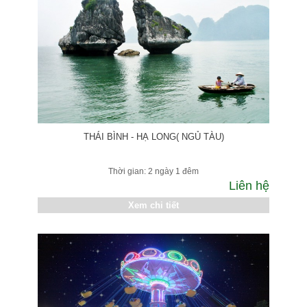
THÁI BÌNH - HẠ LONG( NGỦ TÀU)
Thời gian: 2 ngày 1 đêm
Liên hệ
Xem chi tiết