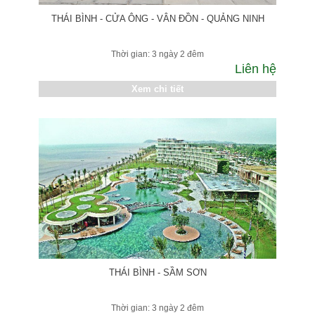
THÁI BÌNH - CỬA ÔNG - VÂN ĐỒN - QUẢNG NINH
Thời gian: 3 ngày 2 đêm
Liên hệ
Xem chi tiết
THÁI BÌNH - SẦM SƠN
Thời gian: 3 ngày 2 đêm