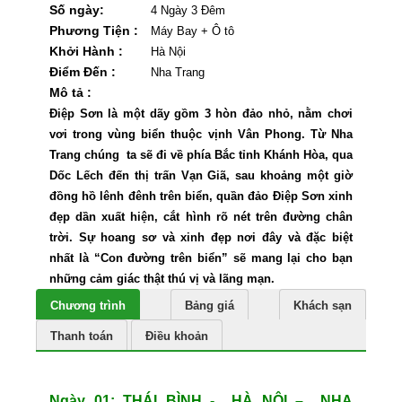
Số ngày:
4 Ngày 3 Đêm
Phương Tiện :
Máy Bay + Ô tô
Khởi Hành :
Hà Nội
Điểm Đến :
Nha Trang
Mô tả :
Điệp Sơn là một dãy gồm 3 hòn đảo nhỏ, nằm chơi
vơi trong vùng biển thuộc vịnh Vân Phong. Từ Nha
Trang chúng ta sẽ đi về phía Bắc tỉnh Khánh Hòa, qua
Dốc Lếch đến thị trấn Vạn Giã, sau khoảng một giờ
đồng hồ lênh đênh trên biển, quần đảo Điệp Sơn xinh
đẹp dần xuất hiện, cắt hình rõ nét trên đường chân
trời. Sự hoang sơ và xinh đẹp nơi đây và đặc biệt
nhất là “Con đường trên biển” sẽ mang lại cho bạn
những cảm giác thật thú vị và lãng mạn.
Chương trình
Bảng giá
Khách sạn
Thanh toán
Điều khoản
Ngày 01: THÁI BÌNH - HÀ NỘI – NHA