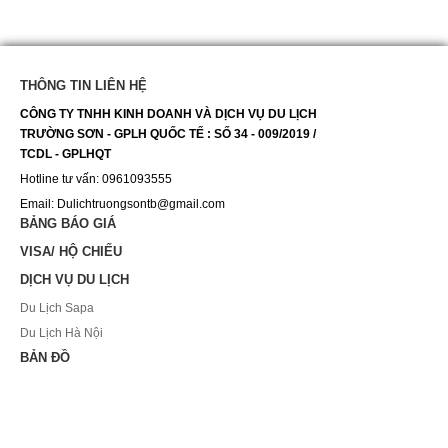
THÔNG TIN LIÊN HỆ
CÔNG TY TNHH KINH DOANH VÀ DỊCH VỤ DU LỊCH
TRƯỜNG SƠN - GPLH QUỐC TẾ : SỐ 34 - 009/2019 /
TCDL - GPLHQT
Hotline tư vấn: 0961093555
Email: Dulichtruongsontb@gmail.com
BẢNG BÁO GIÁ
VISA/ HỘ CHIẾU
DỊCH VỤ DU LỊCH
Du Lịch Sapa
Du Lịch Hà Nội
BẢN ĐỒ