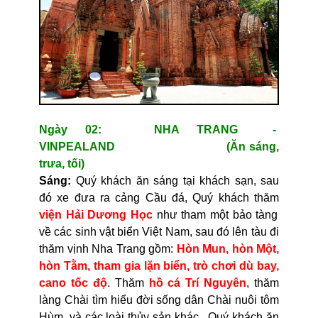
Ngày 02: NHA TRANG -
VINPEALAND (Ăn sáng,
trưa, tối)
Sáng:
Quý khách ăn sáng tại khách sạn, sau
đó xe đưa ra cảng Cầu đá, Quý khách thăm
viện Hải Dương Học
như tham một bảo tàng
về các sinh vật biển Việt Nam, sau đó lên tàu đi
thăm vịnh Nha Trang gồm:
Hòn Mun, hòn Một,
hòn Tằm, tham gia lặn biển, trò chơi dù bay,
cano tốc độ
. Thăm
hồ cá Trí Nguyên
, thăm
làng Chài tìm hiểu đời sống dân Chài nuôi tôm
Hùm, và các loài thủy sản khác. Quý khách ăn