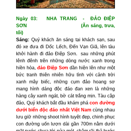
Ngày 03: NHA TRANG - ĐẢO ĐIỆP
SƠN (Ăn sáng, trưa,
tối)
Sáng:
Quý khách ăn sáng tại khách sạn, sau
đó xe đưa đi Dốc Lếch, Đến Vạn Giã, lên tàu
khởi hành đi đảo Điệp Sơn. sau những phút
lênh đênh trên những dòng nước xanh trong
hiền hòa,
đảo Điệp Sơn
dần hiện lên như một
bức tranh thiên nhiên hữu tình với cảnh trời
xanh mây biếc, những cụm đảo hoang sơ
mang hình dáng độc đáo đan xen là những
hàng cây xanh ngát, bờ cát trắng mịn. Tàu cập
đảo, Quý khách bắt đầu khám phá
con đường
dưới biển độc đáo nhất Việt Nam
cùng nhau
lưu giữ những shoot hình tuyệt đẹp, chinh phục
con đường uốn lượn dài gần 700m nằm dưới
mặt nước chưa tới nửa mét, chậm rãi thả bước