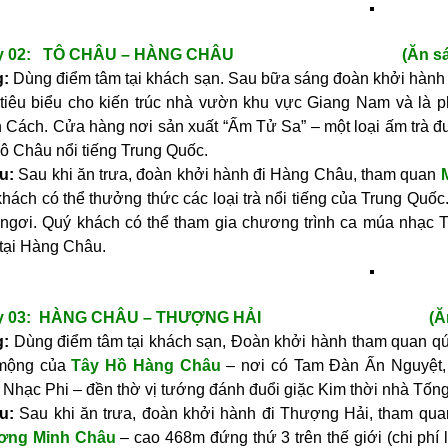
y 02: TÔ CHÂU – HÀNG CHÂU
(Ăn sáng, 
:
Dùng điểm tâm tại khách sạn. Sau bữa sáng đoàn khởi hàn
 tiêu biểu cho kiến trúc nhà vườn khu vực Giang Nam và là 
 Cách. Cửa hàng nơi sản xuất “Ấm Tử Sa” – một loại ấm trà đư
Tô Châu nổi tiếng Trung Quốc.
ều:
Sau khi ăn trưa, đoàn khởi hành đi Hàng Châu, tham quan
khách có thể thưởng thức các loại trà nổi tiếng của Trung Qu
 ngơi. Quý khách có thể tham gia chương trình ca múa nhạc T
tại Hàng Châu.
y 03: HÀNG CHÂU – THƯỢNG HẢI
(Ăn sáng,
:
Dùng điểm tâm tại khách sạn, Đoàn khởi hành tham quan q
mộng của
Tây Hồ Hàng Châu
– nơi có Tam Đàn Ấn Nguyệt,
 Nhạc Phi – đền thờ vị tướng đánh đuổi giặc Kim thời nhà Tống
u:
Sau khi ăn trưa, đoàn khởi hành đi Thượng Hải, tham qua
ơng Minh Châu
– cao 468m đứng thứ 3 trên thế giới (chi phí