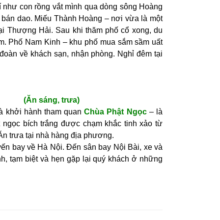
í như con rồng vắt mình qua dòng sông Hoàng
 bán dao. Miếu Thành Hoàng – nơi vừa là một
tại Thượng Hải. Sau khi thăm phố cổ xong, du
iệm. Phố Nam Kinh – khu phố mua sắm sầm uất
đoàn về khách sạn, nhận phòng. Nghỉ đêm tại
áng, trưa
)
và khởi hành tham quan
Chùa Phật Ngọc
– là
t ngọc bích trắng được chạm khắc tinh xảo từ
Ăn trưa tại nhà hàng địa phương.
ến bay về Hà Nội. Đến sân bay Nội Bài, xe và
h, tạm biệt và hẹn gặp lại quý khách ở những