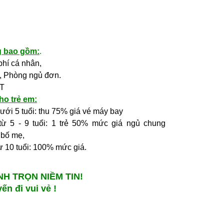
g bao gồm:
.
phí cá nhân,
, Phòng ngủ đơn.
AT
ho trẻ em:
ưới 5 tuổi: thu 75% giá vé máy bay
từ 5 - 9 tuổi: 1 trẻ 50% mức giá ngủ chung
 bố mẹ,
ừ 10 tuổi: 100% mức giá.
H TRỌN NIỀM TIN!
n đi vui vẻ !