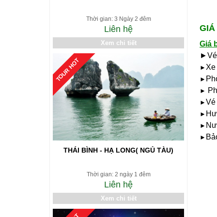
Thời gian: 3 Ngày 2 đêm
GIÁ
Liên hệ
Xem chi tiết
Giá 
►Vé 
TOUR HOT
Xe
►
Phò
►
Ph
►
Vé 
►
Hướ
►
Nư
►
Bảo
►
THÁI BÌNH - HẠ LONG( NGỦ TÀU)
Thời gian: 2 ngày 1 đêm
Liên hệ
Xem chi tiết