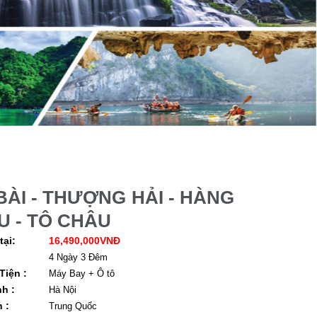
BÀI - THƯỢNG HẢI - HÀNG
U - TÔ CHÂU
tại:
16,490,000VNĐ
4 Ngày 3 Đêm
iện :
Máy Bay + Ô tô
h :
Hà Nội
 :
Trung Quốc