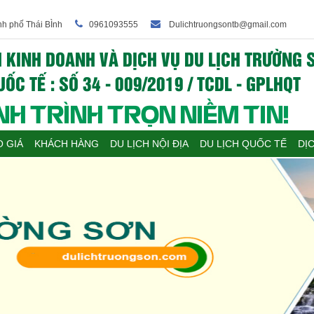
nh phố Thái BÌnh
0961093555
Dulichtruongsontb@gmail.com
 KINH DOANH VÀ DỊCH VỤ DU LỊCH TRƯỜNG S
ỐC TẾ : SỐ 34 - 009/2019 / TCDL - GPLHQT
H TRÌNH TRỌN NIỀM TIN!
 GIÁ
KHÁCH HÀNG
DU LỊCH NỘI ĐỊA
DU LỊCH QUỐC TẾ
DỊ