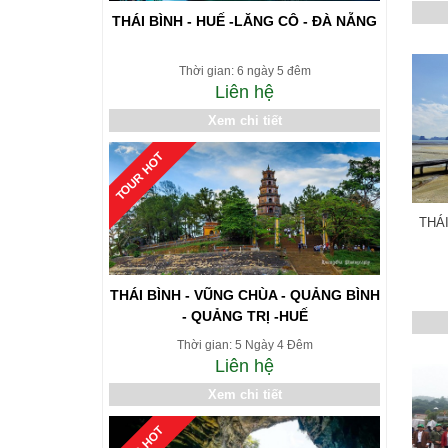
THÁI BÌNH - HUẾ -LĂNG CÔ - ĐÀ NẴNG
Thời gian: 6 ngày 5 đêm
Liên hệ
Xem chi tiết
TOUR HOT
THÁ
THÁI BÌNH - VŨNG CHÙA - QUẢNG BÌNH
- QUẢNG TRỊ -HUẾ
Thời gian: 5 Ngày 4 Đêm
Liên hệ
Xem chi tiết