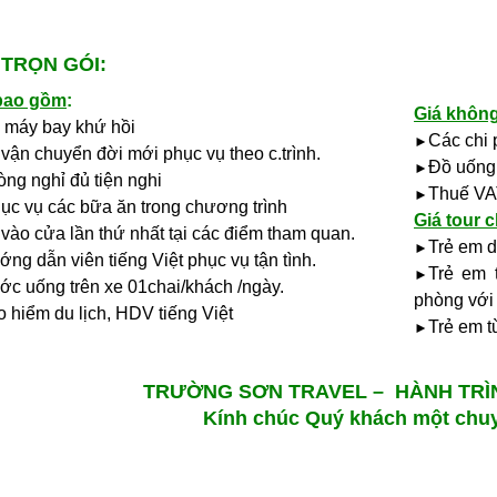
 TRỌN GÓI:
bao gồm
:
Giá khôn
máy bay khứ hồi
Các c
hi 
►
 vận chuyển
đời mới phục vụ theo c.
trình.
Đồ
uống
►
ng nghỉ đủ tiện nghi
Thuế V
►
ục vụ các
bữa ăn trong chương trình
Giá tour c
vào cửa lần thứ nhất tại
các điểm tham quan.
Trẻ em d
►
ng dẫn viên tiếng Việt phục vụ tận tình.
Trẻ em 
►
ớc uống trên xe 01chai
/khách /ngày.
phòng với
 hiểm du lịch, HDV tiếng Việt
Trẻ em t
►
TRƯỜNG SƠN TRAVEL – HÀNH TRÌN
Kính chúc Quý khách một chuyế