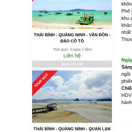
khổn
Phố 
khu 
khác
nhất
THÁI BÌNH - QUẢNG NINH - VÂN ĐỒN -
Thượ
ĐẢO CÔ TÔ
Thời gian: 3 ngày 2 đêm
Liên hệ
Ngày
Xem chi tiết
Sáng
ngôi
TOUR HOT
phiế
Chi
HDV 
hành 
THÁI BÌNH - QUẢNG NINH - QUAN LẠN