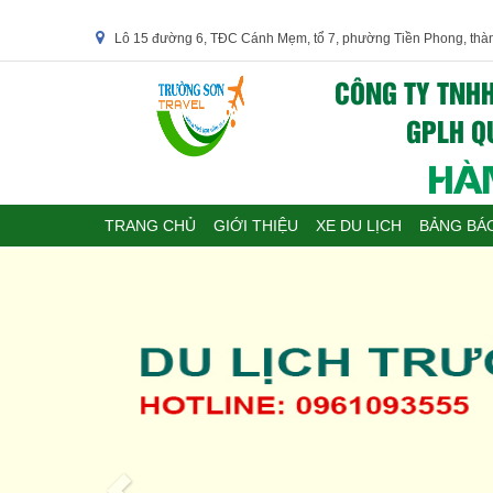
Lô 15 đường 6, TĐC Cánh Mẹm, tổ 7, phường Tiền Phong, thà
CÔNG TY TNHH
GPLH QU
HÀN
TRANG CHỦ
GIỚI THIỆU
XE DU LỊCH
BẢNG BÁO