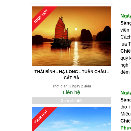
TOUR HOT
Ngà
Sáng
viên
Cách
lụa 
Chi
quý 
nghỉ
THÁI BÌNH - HẠ LONG - TUẦN CHÂU -
đêm 
CÁT BÀ
Thời gian: 3 ngày 2 đêm
Liên hệ
Ngà
Sáng
Xem chi tiết
thơ 
TOUR HOT
Miếu
Chiề
Phư