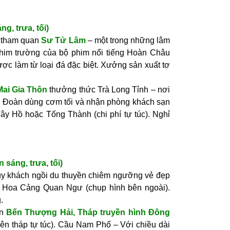
trưa, tối)
h tham quan
Sư Tử Lâm
– một trong những lâm
phim trường của bộ phim nổi tiếng Hoàn Châu
ợc làm từ loại đá đặc biệt. Xưởng sản xuất tơ
Mai Gia Thôn
thưởng thức Trà Long Tỉnh – nơi
ốc. Đoàn dùng cơm tối và nhận phòng khách sạn
ây Hồ hoặc Tống Thành (chi phí tự túc). Nghỉ
 trưa, tối
)
úy khách ngồi du thuyền chiêm ngưỡng vẻ đẹp
 Hoa Cảng Quan Ngư (chụp hình bên ngoài).
.
n
Bến Thượng Hải, Tháp truyền hình Đông
 lên tháp tự túc). Cầu Nam Phố – Với chiều dài