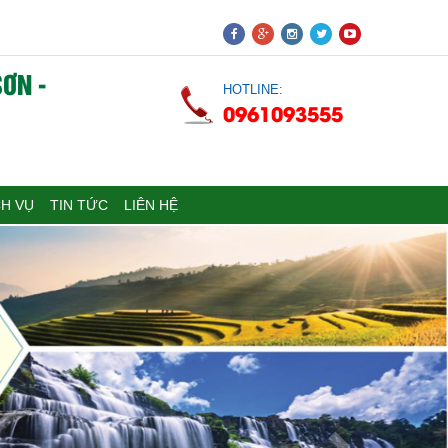
ƠN -
HOTLINE:
0961093555
CH VỤ
TIN TỨC
LIÊN HỆ