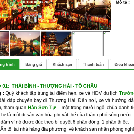
Mô tả :
g trình
Bảng giá
Khách sạn
Thanh toán
Điều khoả
 01: THÁI BÌNH - THƯỢNG HẢI - TÔ CHÂU
(Ăn trư
g
:
Quý khách tập trung tại điểm hẹn, xe và HDV du lịch
Trườn
Bài đáp chuyến bay đi Thượng Hải. Đến nơi, xe và hướng dẫ
, tham quan
Hàn Sơn Tự
– một trong mười ngôi chùa danh t
Tự là một di sản văn hóa phi vật thể của thành phố sông nướ
 dặm vì nó được đúc theo bí quyết 6 phần đồng, 1 phần thiếc.
Ăn tối tại nhà hàng địa phương, về khách sạn nhận phòng nghỉ