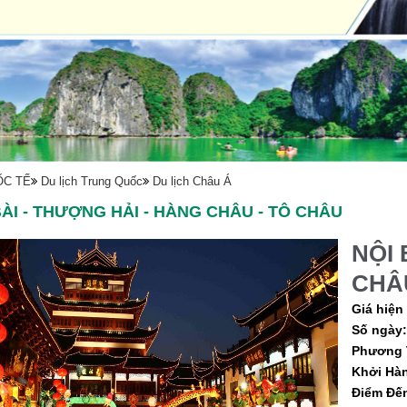
C TẾ
Du lịch Trung Quốc
Du lịch Châu Á
BÀI - THƯỢNG HẢI - HÀNG CHÂU - TÔ CHÂU
NỘI 
CHÂ
Giá hiện 
Số ngày:
Phương T
Khởi Hàn
Điểm Đến