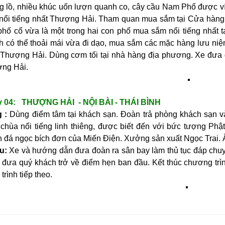
g lồ, nhiều khúc uốn lượn quanh co, cây cầu Nam Phố được v
nổi tiếng nhất Thượng Hải. Tham quan mua sắm tại Cửa hàng
phố cổ vừa là một trong hai con phố mua sắm nổi tiếng nhất 
h có thể thoải mái vừa đi dạo, mua sắm các mặc hàng lưu n
 Thượng Hải. Dùng cơm tối tại nhà hàng địa phương. Xe đưa 
ng Hải.
 04: THƯỢNG HẢI - NỘI BÀI - THÁI BÌNH
(Ăn s
 :
Dùng điểm tâm tại khách sạn. Đoàn trả phòng khách sạn 
 chùa nổi tiếng linh thiêng, được biết đến với bức tượng Phậ
n đá ngọc bích đơn của Miến Điện. Xưởng sản xuất Ngọc Trai. 
ều:
Xe và hướng dẫn đưa đoàn ra sân bay làm thủ tục đáp chuy
đưa quý khách trở về điểm hẹn ban đầu. Kết thúc chương trìn
trình tiếp theo.