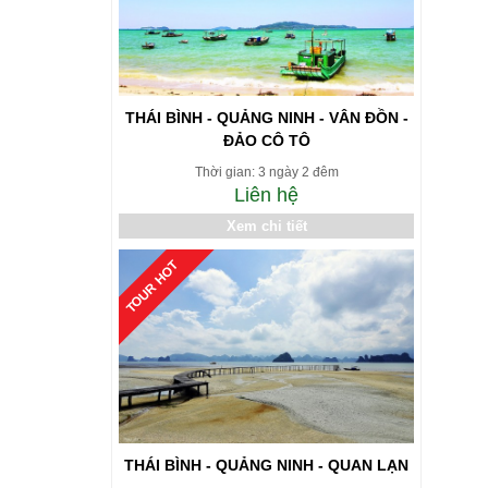
THÁI BÌNH - QUẢNG NINH - VÂN ĐỒN -
ĐẢO CÔ TÔ
Thời gian: 3 ngày 2 đêm
Liên hệ
Xem chi tiết
TOUR HOT
THÁI BÌNH - QUẢNG NINH - QUAN LẠN