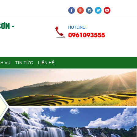
ƠN -
HOTLINE:
0961093555
CH VỤ
TIN TỨC
LIÊN HỆ