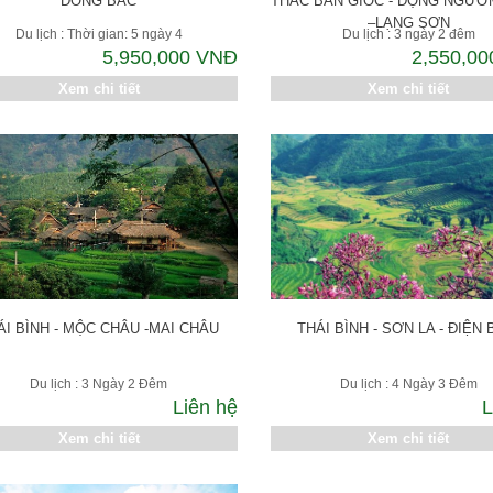
ĐÔNG BẮC
THÁC BẢN GIỐC - ĐỘNG NGƯ
–LẠNG SƠN
Du lịch : Thời gian: 5 ngày 4
Du lịch : 3 ngày 2 đêm
5,950,000 VNĐ
2,550,0
Xem chi tiết
Xem chi tiết
ÁI BÌNH - MỘC CHÂU -MAI CHÂU
THÁI BÌNH - SƠN LA - ĐIỆN 
Du lịch : 3 Ngày 2 Đêm
Du lịch : 4 Ngày 3 Đêm
Liên hệ
L
Xem chi tiết
Xem chi tiết