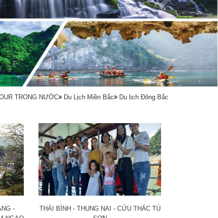
OUR TRONG NƯỚC
Du Lịch Miền Bắc
Du lịch Đông Bắc
ẰNG -
THÁI BÌNH - THUNG NAI - CỬU THÁC TÚ