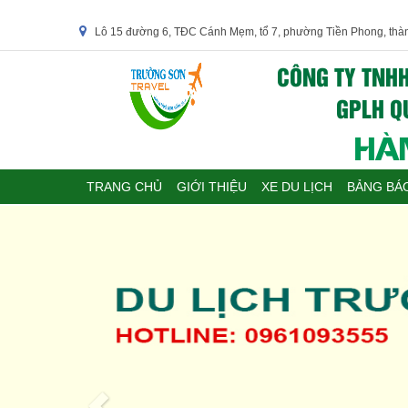
Lô 15 đường 6, TĐC Cánh Mẹm, tổ 7, phường Tiền Phong, thà
CÔNG TY TNHH
GPLH QU
HÀN
TRANG CHỦ
GIỚI THIỆU
XE DU LỊCH
BẢNG BÁO