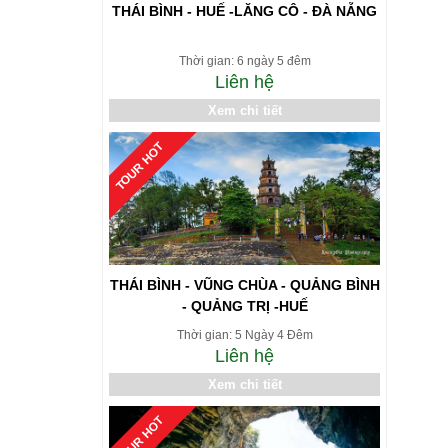
THÁI BÌNH - HUẾ -LĂNG CÔ - ĐÀ NẴNG
Thời gian: 6 ngày 5 đêm
Liên hệ
Xem chi tiết
TOUR HOT
THÁI BÌNH - VŨNG CHÙA - QUẢNG BÌNH
- QUẢNG TRỊ -HUẾ
Thời gian: 5 Ngày 4 Đêm
Liên hệ
Xem chi tiết
TOUR HOT