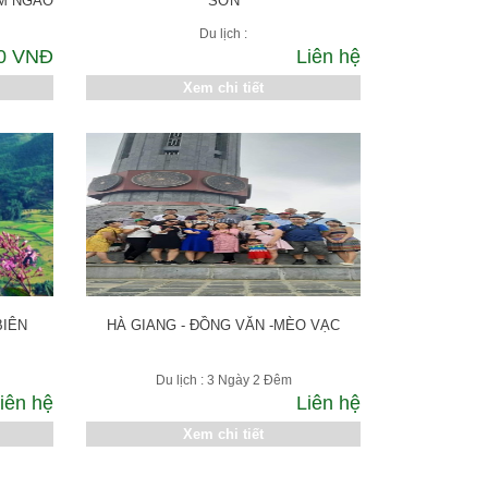
ỜM NGAO
SƠN
Du lịch :
00 VNĐ
Liên hệ
Xem chi tiết
BIÊN
HÀ GIANG - ĐỒNG VĂN -MÈO VẠC
Du lịch : 3 Ngày 2 Đêm
iên hệ
Liên hệ
Xem chi tiết