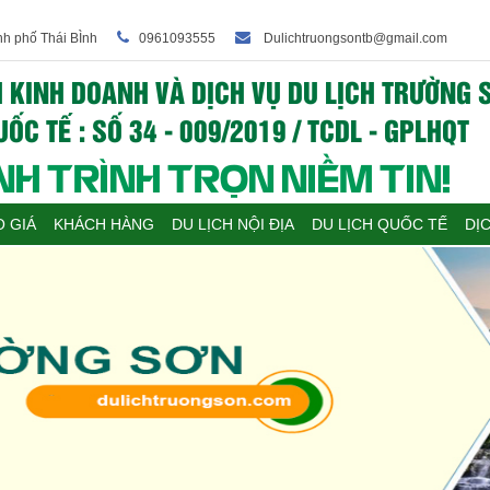
nh phố Thái BÌnh
0961093555
Dulichtruongsontb@gmail.com
 KINH DOANH VÀ DỊCH VỤ DU LỊCH TRƯỜNG S
ỐC TẾ : SỐ 34 - 009/2019 / TCDL - GPLHQT
H TRÌNH TRỌN NIỀM TIN!
 GIÁ
KHÁCH HÀNG
DU LỊCH NỘI ĐỊA
DU LỊCH QUỐC TẾ
DỊ