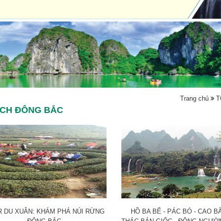
Trang chủ
T
ỊCH ĐÔNG BẮC
 DU XUÂN: KHÁM PHÁ NÚI RỪNG
HỒ BA BỂ - PÁC BÓ - CAO B