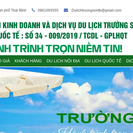
nh phố Thái BÌnh
0961093555
Dulichtruongsontb@gmail.com
 KINH DOANH VÀ DỊCH VỤ DU LỊCH TRƯỜNG S
ỐC TẾ : SỐ 34 - 009/2019 / TCDL - GPLHQT
H TRÌNH TRỌN NIỀM TIN!
 GIÁ
KHÁCH HÀNG
DU LỊCH NỘI ĐỊA
DU LỊCH QUỐC TẾ
DỊ