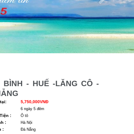
 BÌNH - HUẾ -LĂNG CÔ -
NẴNG
tại:
5,750,000VNĐ
6 ngày 5 đêm
iện :
Ô tô
h :
Hà Nội
 :
Đà Nẵng