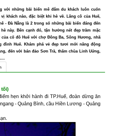
ng với những bãi biển mê đắm du khách luôn cuốn
ì vị khách nào, đặc biệt khi hè về. Lăng cô của Huế,
ê - Đà Nẵng là 2 trong số những bãi biển đáng đến
 hè này. Bên cạnh đó, tận hưởng nét đẹp trầm mặc
của cố đô Huế với chợ Đông Ba, Sông Hương, nhã
g đình Huế. Khám phá vẻ đẹp tươi mới năng động
ng, đến với bán đảo Sơn Trà, thăm chùa Linh Uứng,
...
n
ối)
 điểm hẹn khởi hành đi TP.Huế, đoàn dừng ăn
èo ngang - Quảng Bình, cầu Hiền Lương - Quảng
sạn.