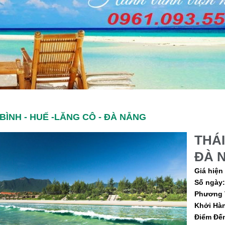
 BÌNH - HUẾ -LĂNG CÔ - ĐÀ NẴNG
THÁI
ĐÀ 
Giá hiện 
Số ngày:
Phương T
Khởi Hàn
Điểm Đến