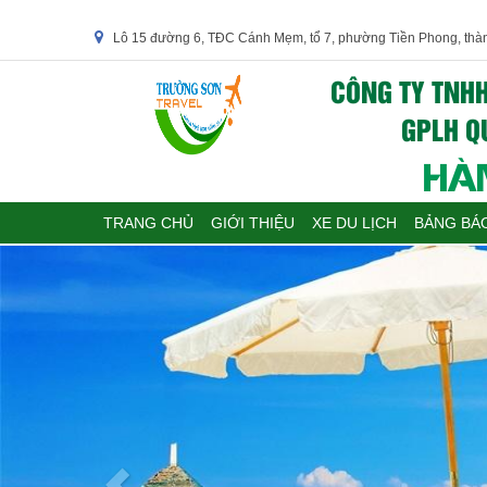
Lô 15 đường 6, TĐC Cánh Mẹm, tổ 7, phường Tiền Phong, thà
CÔNG TY TNHH
GPLH QU
HÀN
TRANG CHỦ
GIỚI THIỆU
XE DU LỊCH
BẢNG BÁO