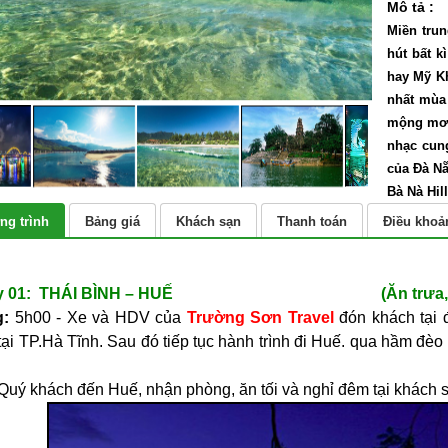
Mô tả :
Miền tru
hút bất k
hay Mỹ Kh
nhất mùa
mộng mơ 
nhạc cun
của Đà Nẵ
Bà Nà Hill.
g trình
Bảng giá
Khách sạn
Thanh toán
Điều khoả
ày 01: THÁI BÌNH – HUẾ (Ăn trưa, t
g:
5h00 - Xe và HDV của
Trường Sơn Travel
đón khách tại
 tại TP.Hà Tĩnh. Sau đó tiếp tục hành trình đi Huế. qua hầm đ
Quý khách đến Huế, nhận phòng, ăn tối và nghỉ đêm tại khách 