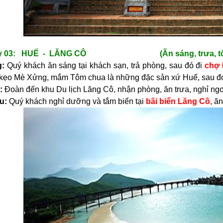
ày 03: HUẾ - LĂNG CÔ (Ăn sáng, trưa,
g:
Quý khách ăn sáng tại khách sạn, trả phòng, sau đó đi
chợ
 kẹo Mè Xửng, mắm Tôm chua là những đặc sản xứ Huế, sau đó
:
Đoàn đến khu Du lịch Lăng Cô, nhận phòng, ă
u:
Quý khách nghỉ dưỡng và tắm biển tại
bãi biển Lăng Cô
, ă