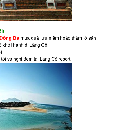
 tối)
 Đông Ba
mua quà lưu niệm hoặc thăm lò sản
 khởi hành đi Lăng Cô.
n trưa, nghỉ ngơi.
n tối và nghỉ đêm tại Làng Cò resort.