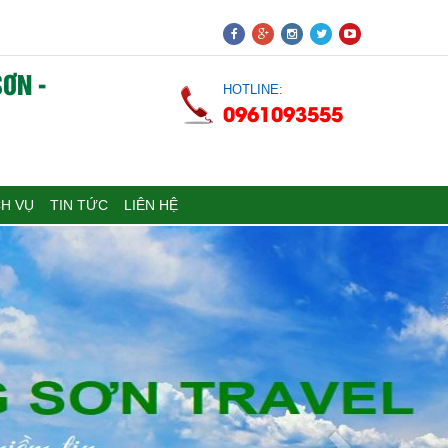
ƠN -
HOTLINE:
0961093555
CH VỤ
TIN TỨC
LIÊN HỆ