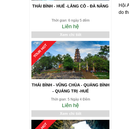
Hội 
THÁI BÌNH - HUẾ -LĂNG CÔ - ĐÀ NẴNG
do t
Thời gian: 6 ngày 5 đêm
Liên hệ
Xem chi tiết
TOUR HOT
THÁI BÌNH - VŨNG CHÙA - QUẢNG BÌNH
- QUẢNG TRỊ -HUẾ
Thời gian: 5 Ngày 4 Đêm
Liên hệ
Xem chi tiết