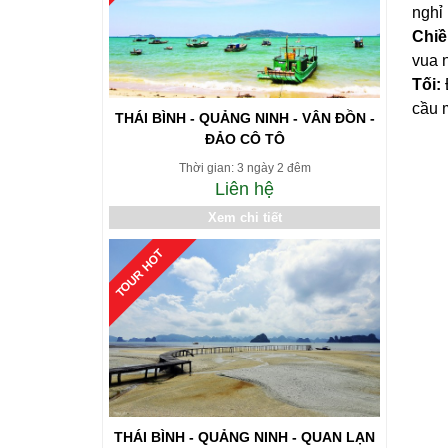
nghỉ 
Chi
vua 
Tối:
cầu 
THÁI BÌNH - QUẢNG NINH - VÂN ĐỒN -
ĐẢO CÔ TÔ
Thời gian: 3 ngày 2 đêm
Liên hệ
Xem chi tiết
TOUR HOT
THÁI BÌNH - QUẢNG NINH - QUAN LẠN