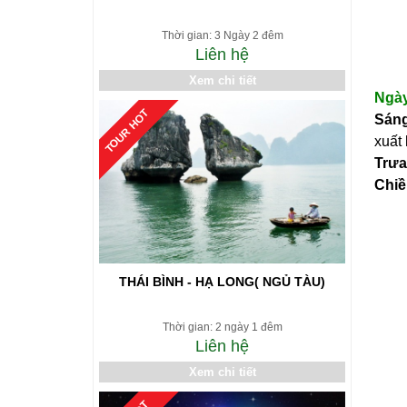
Thời gian: 3 Ngày 2 đêm
Liên hệ
Xem chi tiết
Ng
TOUR HOT
Sán
xuất
Trưa
Chiề
THÁI BÌNH - HẠ LONG( NGỦ TÀU)
Thời gian: 2 ngày 1 đêm
Liên hệ
Xem chi tiết