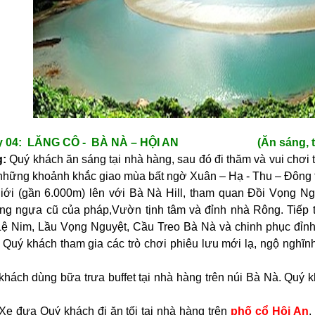
y 04: LĂNG CÔ - BÀ NÀ – HỘI AN (Ăn sáng, 
g:
Quý khách ăn sáng tại nhà hàng, sau đó đi thăm và vui chơi 
những khoảnh khắc giao mùa bất ngờ Xuân – Hạ - Thu – Đông tr
giới (gần 6.000m) lên với Bà Nà Hill, tham quan Đồi Vọng N
ng ngựa cũ của pháp,Vườn tịnh tâm và đỉnh nhà Rông. Tiếp t
Lệ Nim, Lầu Vọng Nguyệt, Cầu Treo Bà Nà và chinh phục đỉn
. Quý khách tham gia các trò chơi phiêu lưu mới lạ, ngộ nghĩnh
khách dùng bữa trưa buffet tại nhà hàng trên núi Bà Nà. Quý 
Xe đưa Quý khách đi ăn tối tại nhà hàng trên
phố cổ Hội An
,