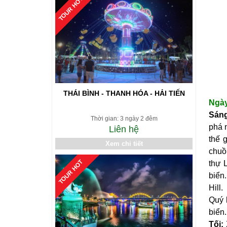
TOUR HOT
THÁI BÌNH - THANH HÓA - HẢI TIẾN
Ngà
Sán
Thời gian: 3 ngày 2 đêm
phá 
Liên hệ
thế 
Xem chi tiết
chuồ
TOUR HOT
thự 
biển
Hill.
Quý 
biển.
Tối: