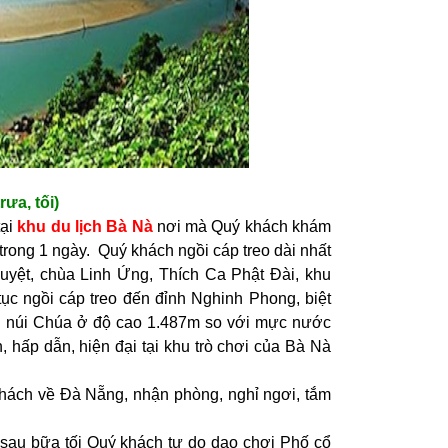
trưa, tối)
tại
khu du lịch Bà Nà
nơi mà Quý khách khám
ong 1 ngày. Quý khách ngồi cáp treo dài nhất
guyệt, chùa Linh Ứng, Thích Ca Phật Đài, khu
ục ngồi cáp treo đến đỉnh Nghinh Phong, biệt
h núi Chúa ở độ cao 1.487m so với mực nước
, hấp dẫn, hiện đại tại khu trò chơi của Bà Nà
khách về Đà Nẵng, nhận phòng, nghỉ ngơi, tắm
 sau bữa tối Quý khách tự do dạo chơi Phố cổ