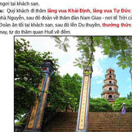
ngơi tại khách sạn.
ều:
Quý khách đi thăm
lăng vua Khải Định, lăng vua Tự Đức
nhà Nguyễn, sau đó đoàn về thăm đàn Nam Giao - nơi tế Trời c
Đoàn ăn tối tại khách sạn, sau đó lên Du thuyền,
thưởng thức
may, tự do thăm quan Huế về đêm.